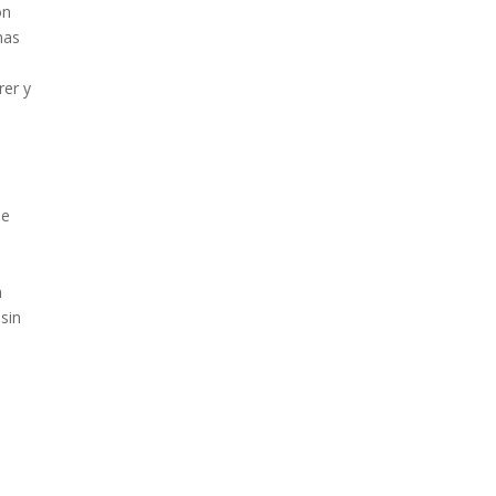
on
nas
rer y
de
n
sin