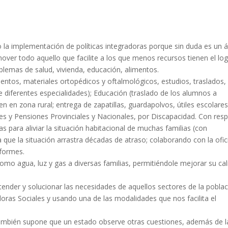
o la implementación de políticas integradoras porque sin duda es un 
over todo aquello que facilite a los que menos recursos tienen el lo
lemas de salud, vivienda, educación, alimentos.
mentos, materiales ortopédicos y oftalmológicos, estudios, traslados,
de diferentes especialidades); Educación (traslado de los alumnos a
en en zona rural; entrega de zapatillas, guardapolvos, útiles escolares
iones y Pensiones Provinciales y Nacionales, por Discapacidad. Con res
s para aliviar la situación habitacional de muchas familias (con
a que la situación arrastra décadas de atraso; colaborando con la ofic
nformes.
como agua, luz y gas a diversas familias, permitiéndole mejorar su ca
tender y solucionar las necesidades de aquellos sectores de la pobla
oras Sociales y usando una de las modalidades que nos facilita el
 también supone que un estado observe otras cuestiones, además de l