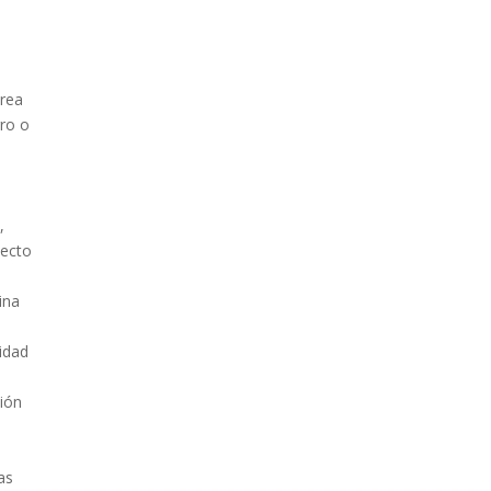
área
gro o
,
pecto
ina
lidad
ción
as