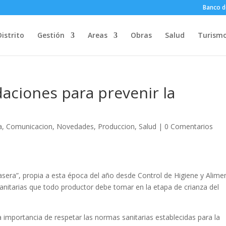
Banco d
Distrito
Gestión
Areas
Obras
Salud
Turism
aciones para prevenir la
a
,
Comunicacion
,
Novedades
,
Produccion
,
Salud
|
0 Comentarios
sera”, propia a esta época del año desde Control de Higiene y Alime
sanitarias que todo productor debe tomar en la etapa de crianza del
a importancia de respetar las normas sanitarias establecidas para la