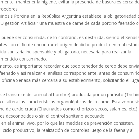
mente, mantener la higiene, evitar la presencia de basurales cerca de
 roedores.
uinosis Porcina en la República Argentina establece la obligatoriedad 
Digestión Artificial” una muestra de carne de cada porcino faenado 
ne puede ser consumida, de lo contrario, es destruida, siendo el Senas
entes con el fin de encontrar el origen de dicho producto en mal estad
da sanitaria indispensable y obligatoria, necesaria para realizar la
alimenticio contaminado.
mento, es importante recordar que todo tenedor de cerdo debe envia
aenado y así realizar el análisis correspondiente, antes de consumirl
a oficina Senasa más cercana a su establecimiento, solicitando el luga
se transmite del animal al hombre) producida por un parásito (Trichin
o ni altera las características organolépticas de la carne. Esta zoonosi
ne de cerdo cruda (Chacinados como: chorizos secos, salames, etc.)
es desconocidos o sin el control sanitario adecuado.
 en el animal vivo, por lo que las medidas de prevención consisten,
 ciclo productivo, la realización de controles luego de la faena y al