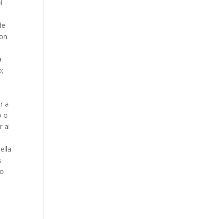
l
de
con
a
o;
r a
o o
r al
ella
s
 o