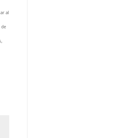
ar al
n de
s,