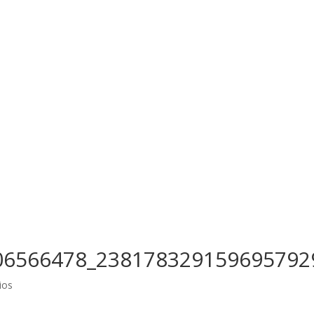
06566478_238178329159695792
ios