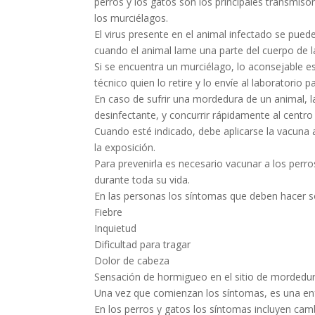
perros y los gatos son los principales transmis
los murciélagos.
El virus presente en el animal infectado se pued
cuando el animal lame una parte del cuerpo de 
Si se encuentra un murciélago, lo aconsejable es
técnico quien lo retire y lo envíe al laboratorio pa
En caso de sufrir una mordedura de un animal, l
desinfectante, y concurrir rápidamente al centr
Cuando esté indicado, debe aplicarse la vacuna
la exposición.
Para prevenirla es necesario vacunar a los perr
durante toda su vida.
En las personas los síntomas que deben hacer so
Fiebre
Inquietud
Dificultad para tragar
Dolor de cabeza
Sensación de hormigueo en el sitio de mordedur
Una vez que comienzan los síntomas, es una en
En los perros y gatos los síntomas incluyen cam