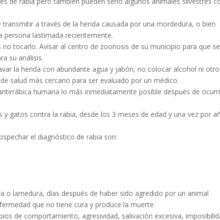
ores de rabia pero también pueden serlo algunos animales silvestres 
e transmitir a través de la herida causada por una mordedura, o bien
la persona lastimada recientemente.
 no tocarlo. Avisar al centro de zoonosis de su municipio para que s
ra su análisis.
avar la herida con abundante agua y jabón, no colocar alcohol ni otro
o de salud más cercano para ser evaluado por un médico.
 antirrábica humana lo más inmediatamente posible después de ocurr
os y gatos contra la rabia, desde los 3 meses de edad y una vez por a
spechar el diagnóstico de rabia son:
a o lamedura, días después de haber sido agredido por un animal
fermedad que no tiene cura y produce la muerte.
bios de comportamiento, agresividad, salivación excesiva, imposibili