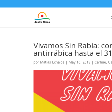
Vivamos Sin Rabia: co
antirrábica hasta el 
por
Matías Echaide
|
May 16, 2018
|
Carhue
,
G