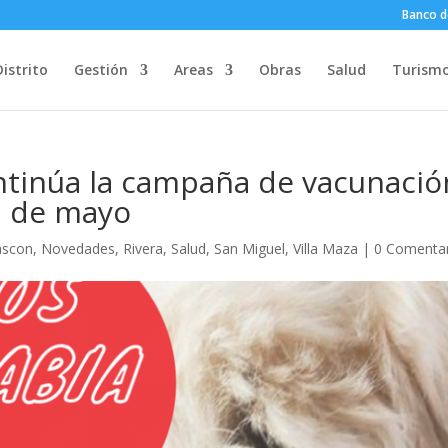
Banco d
Distrito
Gestión
Areas
Obras
Salud
Turism
ntinúa la campaña de vacunació
31 de mayo
ascon
,
Novedades
,
Rivera
,
Salud
,
San Miguel
,
Villa Maza
|
0 Comenta