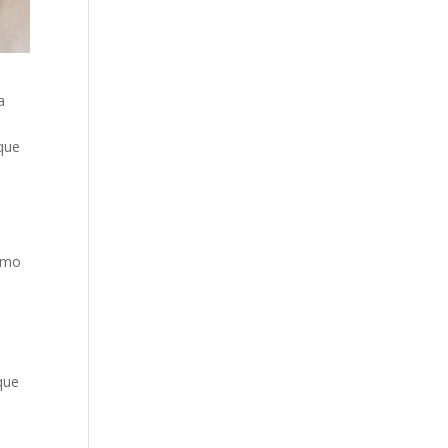
a
que
como
que