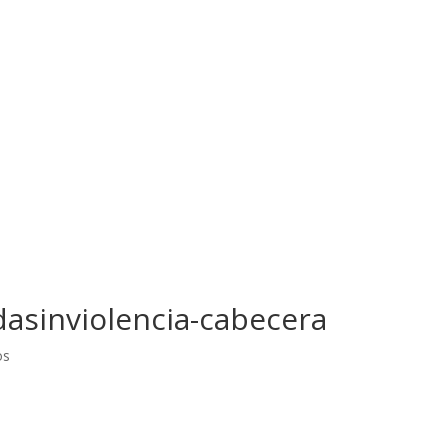
dasinviolencia-cabecera
os