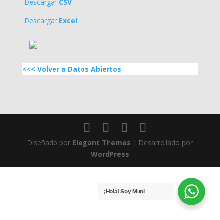
Descargar
CSV
Descargar
Excel
<<< Volver a Datos Abiertos
Diseñado por
Elegant Themes
| Desarrollado por
WordPress
¡Hola! Soy Muni