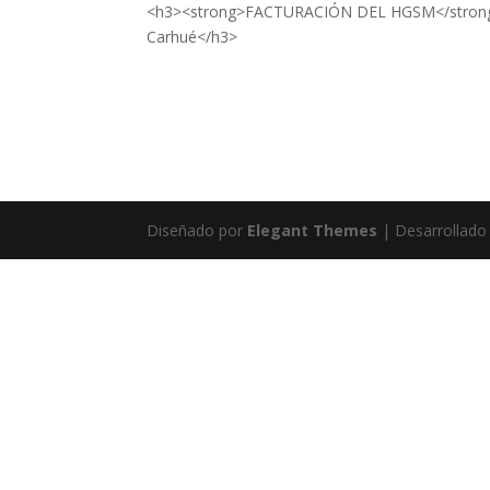
<h3><strong>FACTURACIÓN DEL HGSM</strong> A
Carhué</h3>
Diseñado por
Elegant Themes
| Desarrollado