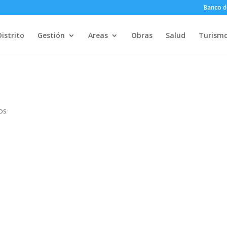
Banco d
Distrito
Gestión
Areas
Obras
Salud
Turism
os