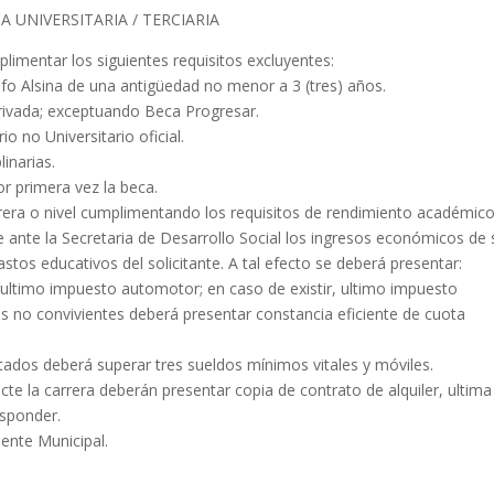
 UNIVERSITARIA / TERCIARIA
imentar los siguientes requisitos excluyentes:
lfo Alsina de una antigüedad no menor a 3 (tres) años.
Privada; exceptuando Beca Progresar.
io no Universitario oficial.
inarias.
r primera vez la beca.
rrera o nivel cumplimentando los requisitos de rendimiento académico
e ante la Secretaria de Desarrollo Social los ingresos económicos de 
stos educativos del solicitante. A tal efecto se deberá presentar:
, ultimo impuesto automotor; en caso de existir, ultimo impuesto
res no convivientes deberá presentar constancia eficiente de cuota
ados deberá superar tres sueldos mínimos vitales y móviles.
cte la carrera deberán presentar copia de contrato de alquiler, ultima
esponder.
ndente Municipal.