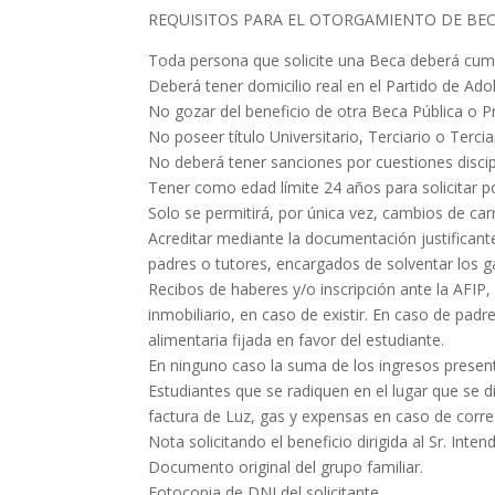
REQUISITOS PARA EL OTORGAMIENTO DE BECA
Toda persona que solicite una Beca deberá cumpl
Deberá tener domicilio real en el Partido de Ado
No gozar del beneficio de otra Beca Pública o 
No poseer título Universitario, Terciario o Terciar
No deberá tener sanciones por cuestiones discipl
Tener como edad límite 24 años para solicitar po
Solo se permitirá, por única vez, cambios de ca
Acreditar mediante la documentación justificant
padres o tutores, encargados de solventar los ga
Recibos de haberes y/o inscripción ante la AFIP
inmobiliario, en caso de existir. En caso de pad
alimentaria fijada en favor del estudiante.
En ninguno caso la suma de los ingresos present
Estudiantes que se radiquen en el lugar que se di
factura de Luz, gas y expensas en caso de corr
Nota solicitando el beneficio dirigida al Sr. Inte
Documento original del grupo familiar.
Fotocopia de DNI del solicitante.