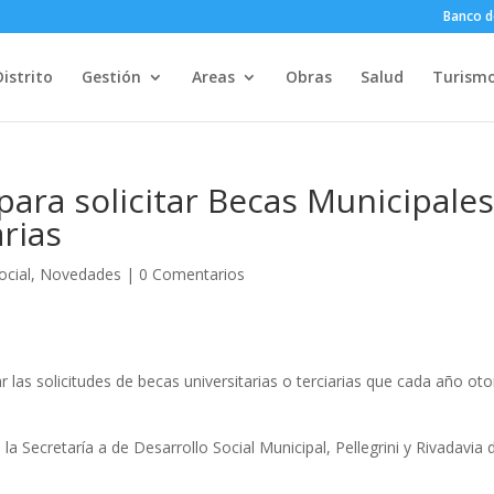
Banco d
Distrito
Gestión
Areas
Obras
Salud
Turism
 para solicitar Becas Municipale
arias
ocial
,
Novedades
|
0 Comentarios
 las solicitudes de becas universitarias o terciarias que cada año ot
a Secretaría a de Desarrollo Social Municipal, Pellegrini y Rivadavia 