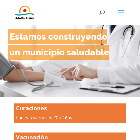
Estamos construyendo
un municipio saludable
Curaciones
Lunes a viernes de 7 a 16hs.
Vacunación