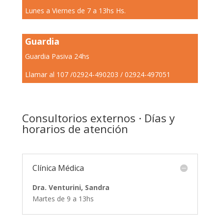
Lunes a Viernes de 7 a 13hs Hs.
Guardia
Guardia Pasiva 24hs
Llamar al 107 /02924-490203 / 02924-497051
Consultorios externos · Días y
horarios de atención
Clínica Médica
Dra. Venturini, Sandra
Martes de 9 a 13hs