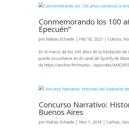
Conmemorando los 100 añ
Epecuén”
por
Matías Echaide
|
Feb 18, 2021
|
Cultura
,
No
En el marco de los 100 años de la fundación de
puede escucharse en el canal de Spotify de Muni
de https://anchor.fm/munici…/episodes/AMOR
Concurso Narrativo: Histor
Buenos Aires
por
Matías Echaide
|
Nov 1, 2018
|
Carhue
,
Ges