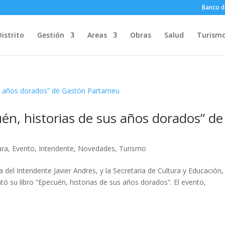
Banco d
Distrito
Gestión
Areas
Obras
Salud
Turism
uén, historias de sus años dorados” de
ura
,
Evento
,
Intendente
,
Novedades
,
Turismo
 del Intendente Javier Andres, y la Secretaria de Cultura y Educación,
tó su libro “Epecuén, historias de sus años dorados”. El evento,