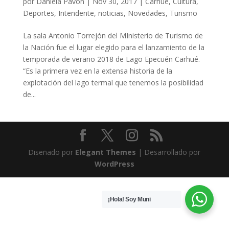
por
Daniela Pavon
|
Nov 30, 2017
|
Carhue
,
Cultura
,
Deportes
,
Intendente
,
noticias
,
Novedades
,
Turismo
La sala Antonio Torrejón del MInisterio de Turismo de
la Nación fue el lugar elegido para el lanzamiento de la
temporada de verano 2018 de Lago Epecuén Carhué.
“Es la primera vez en la extensa historia de la
explotación del lago termal que tenemos la posibilidad
de...
Diseñado por
Elegant Themes
| Desarrollado por
WordPress
¡Hola! Soy Muni