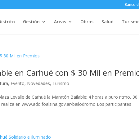
Banco d
Distrito
Gestión
Areas
Obras
Salud
Turism
able en Carhué con $ 30 Mil en Premi
ltura
,
Evento
,
Novedades
,
Turismo
plaza Levalle de Carhué la Maratón Bailable; 4 horas a puro ritmo, 30 
e realiza en www.adolfoalsina.gov.ar/bailodromo Los participantes