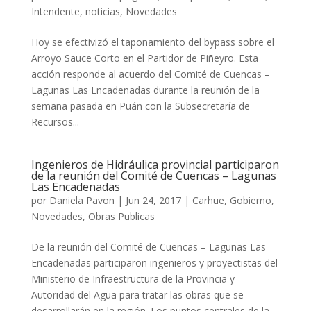
Intendente
,
noticias
,
Novedades
Hoy se efectivizó el taponamiento del bypass sobre el
Arroyo Sauce Corto en el Partidor de Piñeyro. Esta
acción responde al acuerdo del Comité de Cuencas –
Lagunas Las Encadenadas durante la reunión de la
semana pasada en Puán con la Subsecretaría de
Recursos...
Ingenieros de Hidráulica provincial participaron
de la reunión del Comité de Cuencas – Lagunas
Las Encadenadas
por
Daniela Pavon
|
Jun 24, 2017
|
Carhue
,
Gobierno
,
Novedades
,
Obras Publicas
De la reunión del Comité de Cuencas – Lagunas Las
Encadenadas participaron ingenieros y proyectistas del
Ministerio de Infraestructura de la Provincia y
Autoridad del Agua para tratar las obras que se
desarrollarán en la región. Los puntos centrales de la...