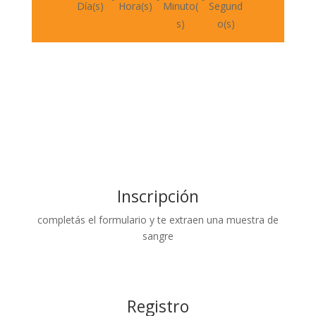
Día(s)
Hora(s)
Minuto(
Segund
s)
o(s)
Inscripción
completás el formulario y te extraen una muestra de
sangre
Registro