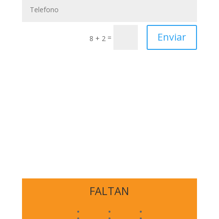
Enviar
=
8 + 2
%
FALTAN
:
:
: