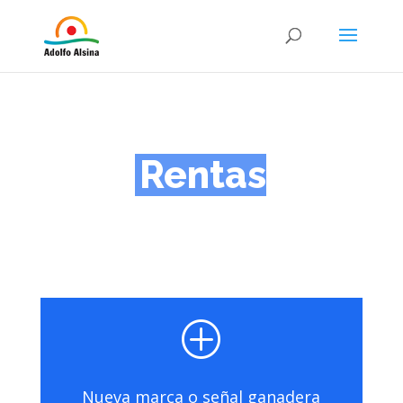
Rentas
P
Nueva marca o señal ganadera