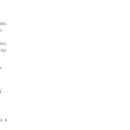
tado
as
sto
 las
s
d
as. A