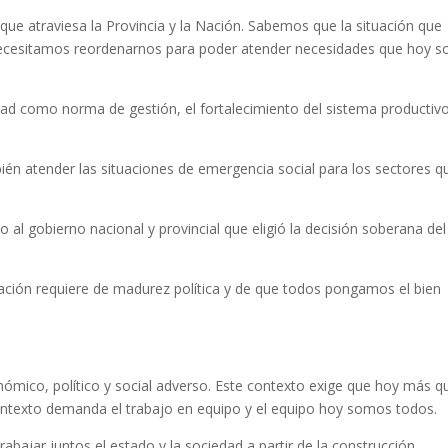
 que atraviesa la Provincia y la Nación. Sabemos que la situación que
necesitamos reordenarnos para poder atender necesidades que hoy s
eridad como norma de gestión, el fortalecimiento del sistema productiv
én atender las situaciones de emergencia social para los sectores q
al gobierno nacional y provincial que eligió la decisión soberana del
ación requiere de madurez política y de que todos pongamos el bien
onómico, político y social adverso. Este contexto exige que hoy más q
ontexto demanda el trabajo en equipo y el equipo hoy somos todos.
bajar juntos el estado y la sociedad a partir de la construcción