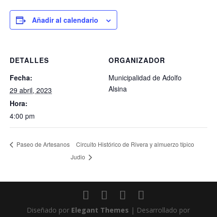
Añadir al calendario
DETALLES
ORGANIZADOR
Fecha:
Municipalidad de Adolfo
Alsina
29 abril, 2023
Hora:
4:00 pm
Circuito Histórico de Rivera y almuerzo típico
Paseo de Artesanos
Judio
Diseñado por
Elegant Themes
| Desarrollado por