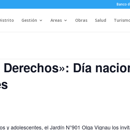
Banco d
Distrito
Gestión
Areas
Obras
Salud
Turism
 Derechos»: Día nacio
es
os y adolescentes, el Jardín N°901 Olga Vignau los invit