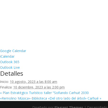
Google Calendar
iCalendar
Outlook 365
Outlook Live
Detalles
Inicio:
10 agosto, 2023 a las 8:00 am
Finaliza:
10 diciembre, 2023 a las 2:00 pm
«
Plan Estratégico Turístico: taller “Soñando Carhué 2030
«Remolino Música»-Biblioteca «Del otro lado del árbol» Carhué
»
Diseñado por
Elegant Themes
| Desarrollado