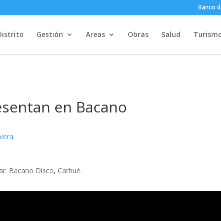
Banco d
Distrito
Gestión
Areas
Obras
Salud
Turism
esentan en Bacano
ivera
ar: Bacano Disco, Carhué.