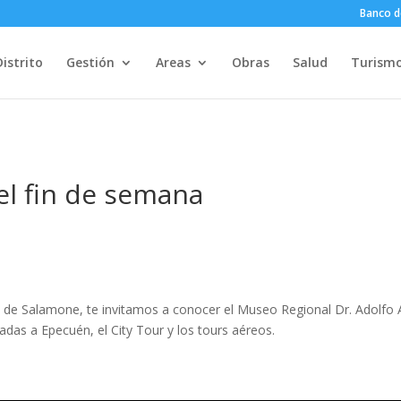
Banco d
Distrito
Gestión
Areas
Obras
Salud
Turism
el fin de semana
 de Salamone, te invitamos a conocer el Museo Regional Dr. Adolfo A
iadas a Epecuén, el City Tour y los tours aéreos.