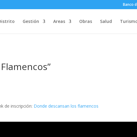
Banco d
Distrito
Gestión
Areas
Obras
Salud
Turism
 Flamencos”
nk de inscripción:
Donde descansan los flamencos