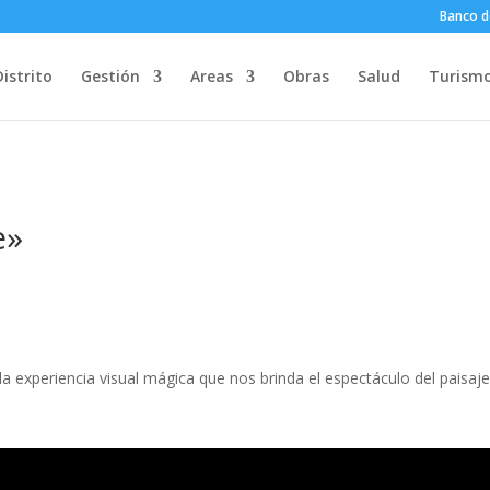
Banco d
Distrito
Gestión
Areas
Obras
Salud
Turism
e»
 la experiencia visual mágica que nos brinda el espectáculo del paisaj