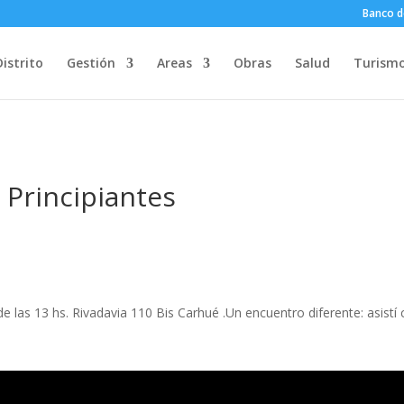
Banco d
Distrito
Gestión
Areas
Obras
Salud
Turism
 Principiantes
 de las 13 hs. Rivadavia 110 Bis Carhué .Un encuentro diferente: asist