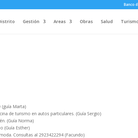
Banco d
Distrito
Gestión
Areas
Obras
Salud
Turism
 (guía Marta)
cina de turismo en autos particulares. (Guía Sergio)
én. (Guía Norma)
mo (Guía Esther)
cómoda. Consultas al 2923422294 (Facundo)