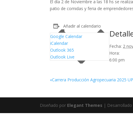
El día 2 de Noviembre a las 18 hs se reali
patio de comidas y feria de emprendedores. 
Añadir al calendario
Detall
Google Calendar
iCalendar
Fecha:
2 no
Outlook 365
Hora:
Outlook Live
6:00 pm
«Carrera Producción Agropecuaria 2025 U
Diseñado por
Elegant Themes
| Desarrollado