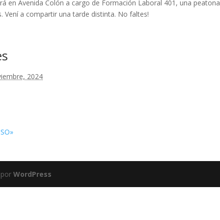
zará en Avenida Colón a cargo de Formación Laboral 401, una peatona
Vení a compartir una tarde distinta. No faltes!
es
viembre, 2024
PSO»
 por
WordPress