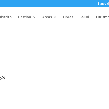
Banco d
Distrito
Gestión
Areas
Obras
Salud
Turism
s»