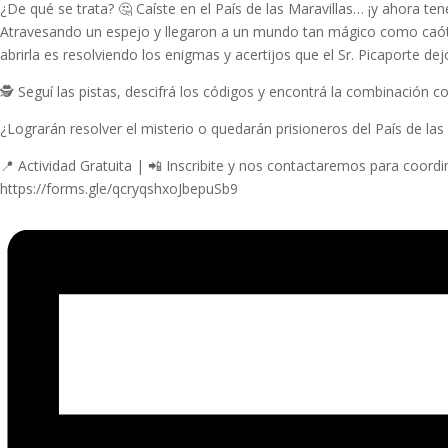
¿De qué se trata? 🤔 Caíste en el País de las Maravillas… ¡y ahora ten
Atravesando un espejo y llegaron a un mundo tan mágico como caótico
abrirla es resolviendo los enigmas y acertijos que el Sr. Picaporte dej
🕵️ Seguí las pistas, descifrá los códigos y encontrá la combinació
¿Lograrán resolver el misterio o quedarán prisioneros del País de las
📍 Actividad Gratuita | 📲 Inscribite y nos contactaremos para coordi
https://forms.gle/qcryqshxoJbepuSb9