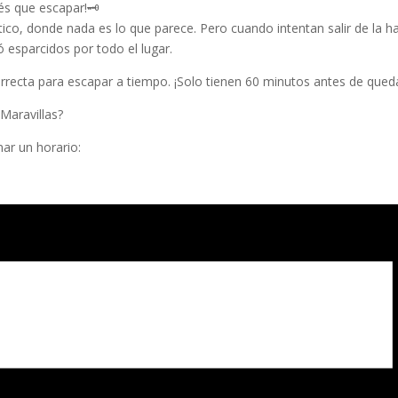
és que escapar!🗝️
, donde nada es lo que parece. Pero cuando intentan salir de la hab
ó esparcidos por todo el lugar.
n correcta para escapar a tiempo. ¡Solo tienen 60 minutos antes de q
 Maravillas?
nar un horario: