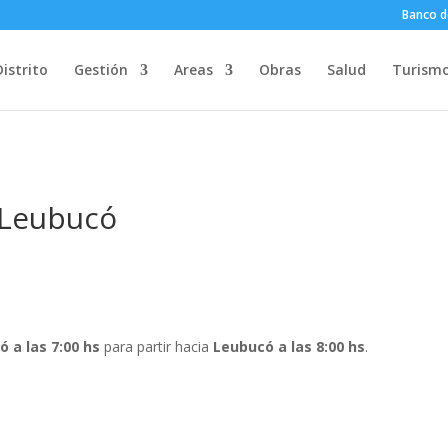
Banco d
Distrito
Gestión
Areas
Obras
Salud
Turism
 Leubucó
ó a las 7:00 hs
para partir hacia
Leubucó a las 8:00 hs
.