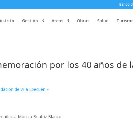
Banco d
Distrito
Gestión
Areas
Obras
Salud
Turism
emoración por los 40 años de l
dación de Villa Epecuén
»
arquitecta Mónica Beatriz Blanco.