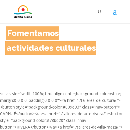
Fomentamos
actividades culturales
<div style="width:100%; text-align:center;background-color:white;
margin:0 0 0 0; padding:0 0 0 0"><a href="./talleres-de-cultura/">
<button style="background-color:#009e93" class="nav-button">
CARHUÉ</button></a><a href="./talleres-de-arte-rivera/"><button
style="background-color:#78bd20" class="nav-
button">RIVERA</button></a><a href="./talleres-de-villa-maza/">