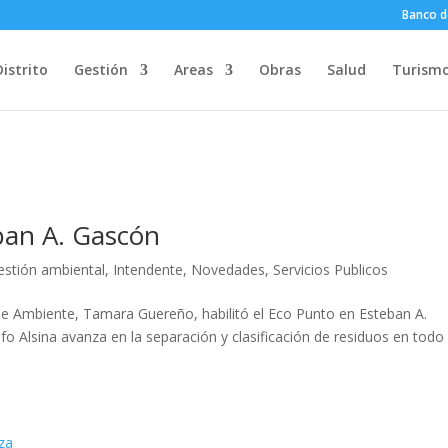
Banco d
Distrito
Gestión
Areas
Obras
Salud
Turism
ban A. Gascón
estión ambiental
,
Intendente
,
Novedades
,
Servicios Publicos
a de Ambiente, Tamara Guereño, habilitó el Eco Punto en Esteban A.
o Alsina avanza en la separación y clasificación de residuos en todo 