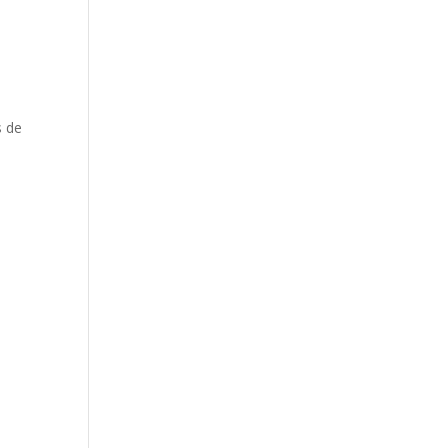
s de
l