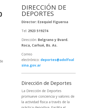
DIRECCIÓN DE
DEPORTES
0
Director: Ezequiel Figueroa
Tel:
2923 519274
Dirección:
Belgrano y Bvard.
Roca, Carhué, Bs. As.
Correo
electrónico:
deportes@adolfoal
 de
sina.gov.ar
Dirección de Deportes
La Dirección de Deportes
promueve conciencia y valores de
la actividad física a través de la
práctica deportiva. Facilita el