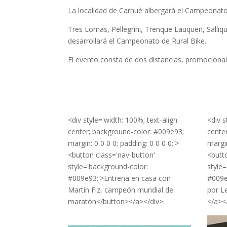
La localidad de Carhué albergará el Campeonato 
Tres Lomas, Pellegrini, Trenque Lauquen, Salli
desarrollará el Campeonato de Rural Bike.
El evento consta de dos distancias, promocional:
<div style='width: 100%; text-align:
<div s
center; background-color: #009e93;
cente
margin: 0 0 0 0; padding: 0 0 0 0;'>
margin
<button class='nav-button'
<butt
style='background-color:
style
#009e93;'>Entrena en casa con
#009e
Martín Fiz, campeón mundial de
por L
maratón</button></a></div>
</a><