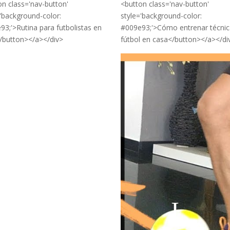
on class='nav-button'
<button class='nav-button'
='background-color:
style='background-color:
93;'>Rutina para futbolistas en
#009e93;'>Cómo entrenar técnic
/button></a></div>
fútbol en casa</button></a></di