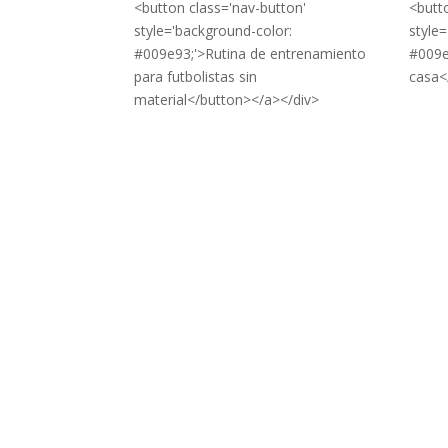
<button class='nav-button'
<butt
style='background-color:
style
#009e93;'>Rutina de entrenamiento
#009e
para futbolistas sin
casa<
material</button></a></div>