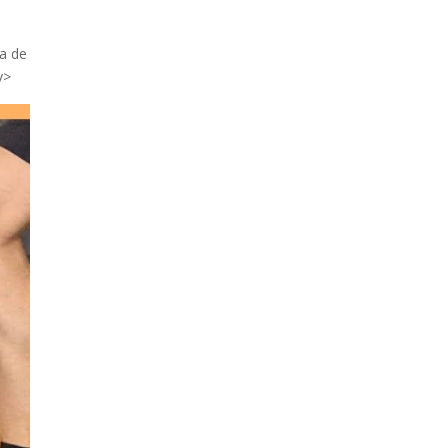
a de
v>