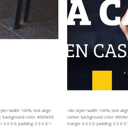
tyle='width: 100%; text-align:
<div style='width: 100%; text-alig
r; background-color: #009e93;
center; background-color: #009e
: 0 0 0 0; padding: 0 0 0 0;'>
margin: 0 0 0 0; padding: 0 0 0 0;