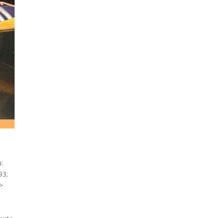
n:
93;
'>