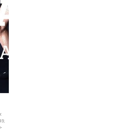
n:
93;
'>