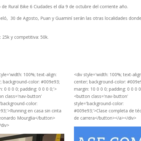
de Rural Bike 6 Ciudades el día 9 de octubre del corriente año.
queló, 30 de Agosto, Puan y Guaminí serán
las otras localidades dond
 25k y competitiva: 50k.
tyle='width: 100%; text-align:
<div style='width: 100%; text-alig
r; background-color: #009e93;
center; background-color: #009e
: 0 0 0 0; padding: 0 0 0 0;'>
margin: 10 0 0 0; padding: 0 0 0 0
on class='nav-button'
<button class='nav-button'
='background-color:
style='background-color:
93;'>Running en casa sin cinta
#009e93;'>Clase completa de té
eonardo Mourglia</button>
de carrera</button></a></div>
/div>