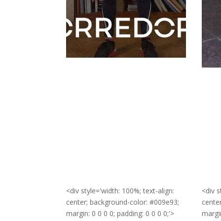
<div style='width: 100%; text-align:
<div s
center; background-color: #009e93;
cente
margin: 0 0 0 0; padding: 0 0 0 0;'>
margin