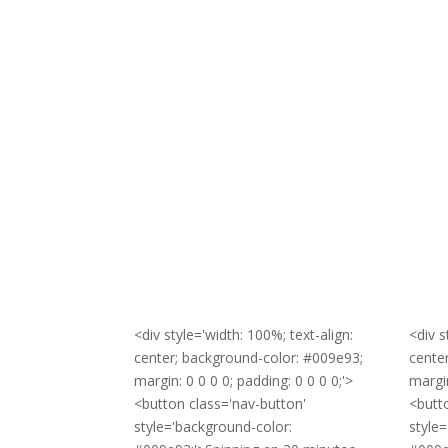
<div style='width: 100%; text-align:
<div s
center; background-color: #009e93;
cente
margin: 0 0 0 0; padding: 0 0 0 0;'>
margin
<button class='nav-button'
<butt
style='background-color:
style