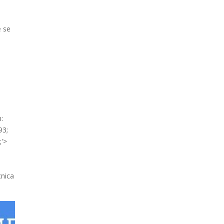
e se
n:
93;
;'>
cnica