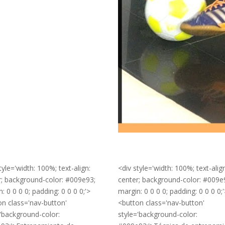
tyle='width: 100%; text-align:
<div style='width: 100%; text-alig
r; background-color: #009e93;
center; background-color: #009e
: 0 0 0 0; padding: 0 0 0 0;'>
margin: 0 0 0 0; padding: 0 0 0 0;
on class='nav-button'
<button class='nav-button'
='background-color:
style='background-color: