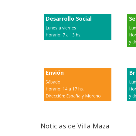
Desarrollo Social
Se
Lunes a viernes
Lun
Horario: 7 a 13 hs.
Hor
y d
Envión
Br
Sábado
Lun
Horario: 14 a 17 hs.
Hor
Dirección: España y Moreno
y d
Noticias de Villa Maza