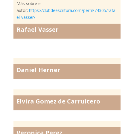
Más sobre el
autor:
https://clubdeescritura.com/perfil/74305/rafa
el-vasser/
Rafael Vasser
Daniel Herner
Elvira Gomez de Carruitero
Veronica Perez