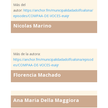
Más del
autor:
https://anchor.fm/municipalidadadolfoalsina/
episodes/COMPAA-DE-VOCES-euiijr
Nicolas Marino
Más de la autora:
https://anchor.fm/municipalidadadolfoalsina/episod
es/COMPAA-DE-VOCES-euiijr
Florencia Machado
Ana Maria Della Maggiora