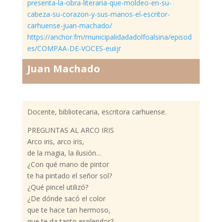
presenta-la-obra-literaria-que-moldeo-en-su-
cabeza-su-corazon-y-sus-manos-el-escritor-
carhuense-juan-machado/
https://anchor.fm/municipalidadadolfoalsina/episod
es/COMPAA-DE-VOCES-euiijr
Juan Machado
Docente, bibliotecaria, escritora carhuense.
PREGUNTAS AL ARCO IRIS
Arco iris, arco iris,
de la magia, la ilusión…
¿Con qué mano de pintor
te ha pintado el señor sol?
¿Qué pincel utilizó?
¿De dónde sacó el color
que te hace tan hermoso,
que te da tanto esplendor?