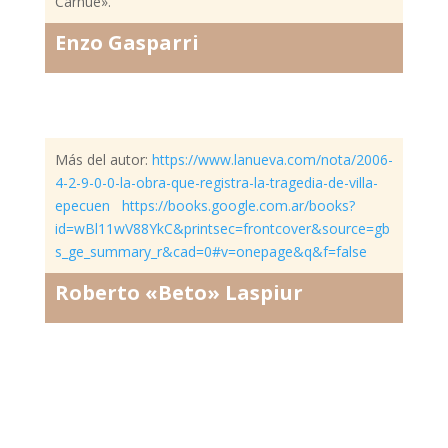
Carhué».
Enzo Gasparri
Más del autor:
https://www.lanueva.com/nota/2006-
4-2-9-0-0-la-obra-que-registra-la-tragedia-de-villa-
epecuen
https://books.google.com.ar/books?
id=wBl11wV88YkC&printsec=frontcover&source=gb
s_ge_summary_r&cad=0#v=onepage&q&f=false
Roberto «Beto» Laspiur