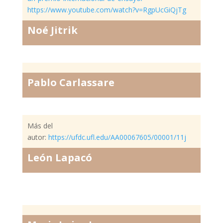
https://www.youtube.com/watch?v=RgpUcGiQjTg
Noé Jitrik
Pablo Carlassare
Más del
autor:
https://ufdc.ufl.edu/AA00067605/00001/11j
León Lapacó