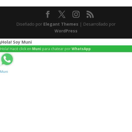
Diseñado por
Elegant Themes
| Desarrollado por
WordPress
¡Hola! Soy Muni
Hola! Hacé click en
Muni
para chatear por
WhatsApp
Muni