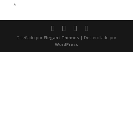
a...
Diseñado por
Elegant Themes
| Desarrollado por
WordPress