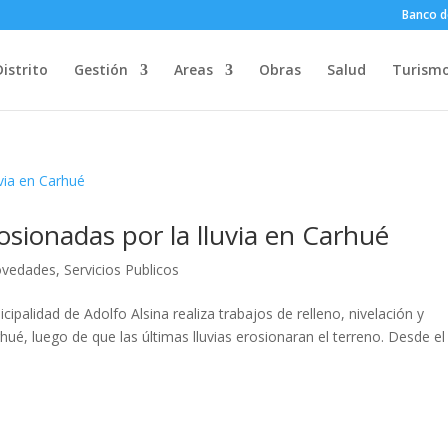
Banco d
Distrito
Gestión
Areas
Obras
Salud
Turism
rosionadas por la lluvia en Carhué
vedades
,
Servicios Publicos
cipalidad de Adolfo Alsina realiza trabajos de relleno, nivelación y
rhué, luego de que las últimas lluvias erosionaran el terreno. Desde el