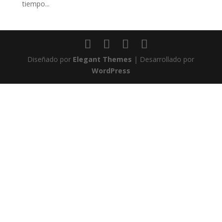
tiempo...
Diseñado por
Elegant Themes
| Desarrollado por
WordPress