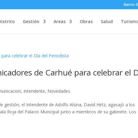
Banco d
Distrito
Gestión
Areas
Obras
Salud
Turism
cadores de Carhué para celebrar el D
unicacion
,
Intendente
,
Novedades
 gestión, el Intendente de Adolfo Alsina, David Hirtz, agasajó a los
a Sala Roja del Palacio Municipal junto a miembros de su gabinete. Los