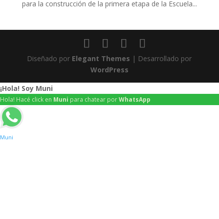
para la construcción de la primera etapa de la Escuela...
Diseñado por
Elegant Themes
| Desarrollado por
WordPress
¡Hola! Soy Muni
Hola! Hacé click en
Muni
para chatear por
WhatsApp
Muni