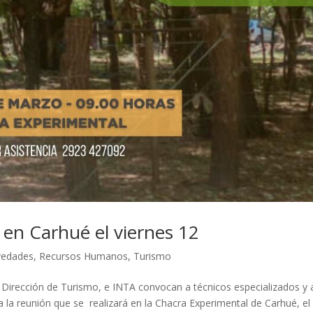
en Carhué el viernes 12
edades
,
Recursos Humanos
,
Turismo
la Dirección de Turismo, e INTA convocan a técnicos especializados y 
a la reunión que se realizará en la Chacra Experimental de Carhué, el