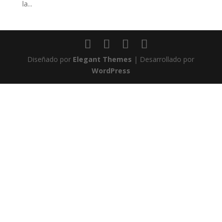
la...
Diseñado por
Elegant Themes
| Desarrollado por
WordPress