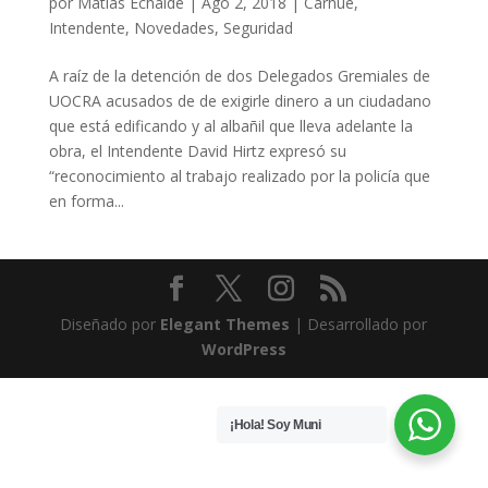
por
Matías Echaide
|
Ago 2, 2018
|
Carhue
,
Intendente
,
Novedades
,
Seguridad
A raíz de la detención de dos Delegados Gremiales de
UOCRA acusados de de exigirle dinero a un ciudadano
que está edificando y al albañil que lleva adelante la
obra, el Intendente David Hirtz expresó su
“reconocimiento al trabajo realizado por la policía que
en forma...
Diseñado por
Elegant Themes
| Desarrollado por
WordPress
¡Hola! Soy Muni