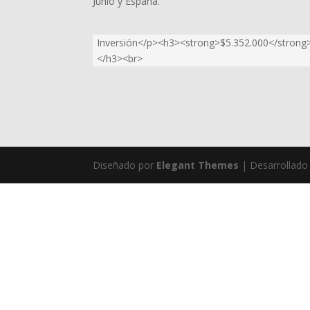
Junio y España.
Inversión</p><h3><strong>$5.352.000</strong
</h3><br>
Diseñado por
Elegant Themes
| Desarrollado