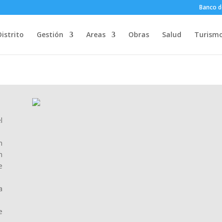
Banco d
Distrito
Gestión
Areas
Obras
Salud
Turism
l
n
n
e
a
e