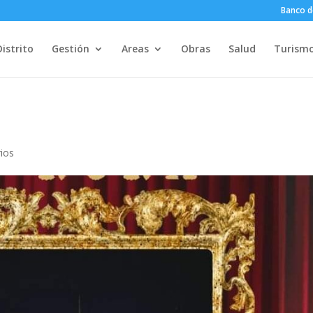
Banco d
Distrito
Gestión
Areas
Obras
Salud
Turism
ios