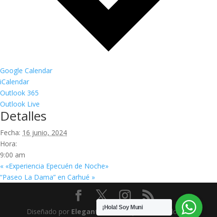
Google Calendar
iCalendar
Outlook 365
Outlook Live
Detalles
Fecha:
16 junio, 2024
Hora:
9:00 am
«
«Experiencia Epecuén de Noche»
“Paseo La Dama” en Carhué
»
¡Hola! Soy Muni
Diseñado por
Elegant Themes
| Desarrollado por