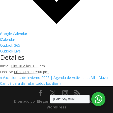
Google Calendar
iCalendar
Outlook 365
Outlook Live
Detalles
Inicio:
julio 20 a las 3:00 pm
Finaliza:
julio 30 a las 5:00 pm
«
Vacaciones de Invierno 2026 | Agenda de Actividades Villa Maza
Carhué para disfrutar todos los días
»
¡Hola! Soy Muni
Diseñado por
Elegant Themes
| Desarrollado por
WordPress