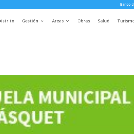
Banco d
Distrito
Gestión
Areas
Obras
Salud
Turism