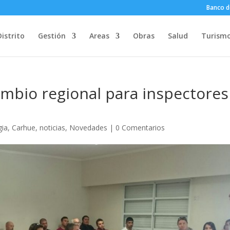
Banco d
Distrito
Gestión
Areas
Obras
Salud
Turism
ambio regional para inspectores
gia
,
Carhue
,
noticias
,
Novedades
|
0 Comentarios