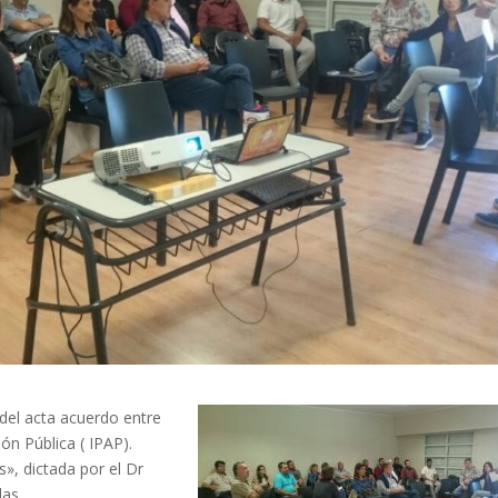
 del acta acuerdo entre
ión Pública ( IPAP).
», dictada por el Dr
as.